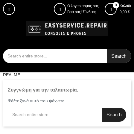
0
Ο λογαριασμός σας
Καλάθι
Γειά σας!
Σύνδεση
0,00 €
Search
REALME
Συγγνώμη για την ταλαιπωρία.
Ψάξτε ξανά αυτό που ψάχνετε
Search